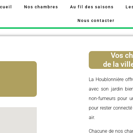
cueil
Nos chambres
Au fil des saisons
Les
Nous contacter
Vos ch
de la vil
La Houblonnière offr
avec son jardin bie
non-fumeurs pour un
pour rester connecté
air.
Chacune de nos chamb