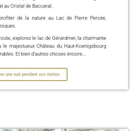
Voir le trajet
Voir le trajet
Voir le trajet
at au Cristal de Baccarat.
Voir le trajet
Voir le trajet
Voir le trajet
Voir le trajet
Voir le trajet
Voir le trajet
rofiter de la nature au Lac de Pierre Percée,
resques.
oute, explorez le lac de Gérardmer, la charmante
u le majestueux Château du Haut-Koenigsbourg
bles. Et bien d’autres choses encore…
er une nuit pendant vos visites